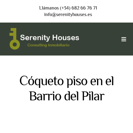
Saltar
Llámanos (+34) 682 66 76 71
al
info@serenityhouses.es
contenido
Togg
Navi
INICIO
Cóqueto piso en el
VENDER
Barrio del Pilar
COMPRAR