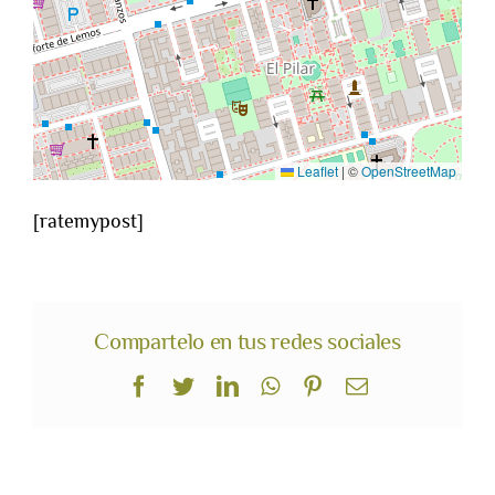
Leaflet
|
©
OpenStreetMap
[ratemypost]
Compartelo en tus redes sociales
Facebook
Twitter
LinkedIn
WhatsApp
Pinterest
Correo
electrónico