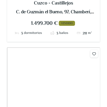
Cuzco - Castillejos
C. de Guzmán el Bueno, 97, Chamberí,
28015 Madrid, España
1.499.700 €
VENDIDO
dormitorios
baños
m²
3
3
211