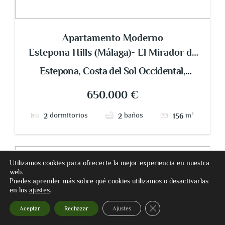
Apartamento Moderno
Estepona Hills (Málaga)- El Mirador de
Estepona
Estepona, Costa del Sol Occidental,
Málaga, Andalucía, España
650.000 €
dormitorios
baños
m²
2
2
156
Utilizamos cookies para ofrecerte la mejor experiencia en nuestra
web.
Puedes aprender más sobre qué cookies utilizamos o desactivarlas
en los
ajustes
.
Cerrar el banner de co
Aceptar
Rechazar
Ajustes