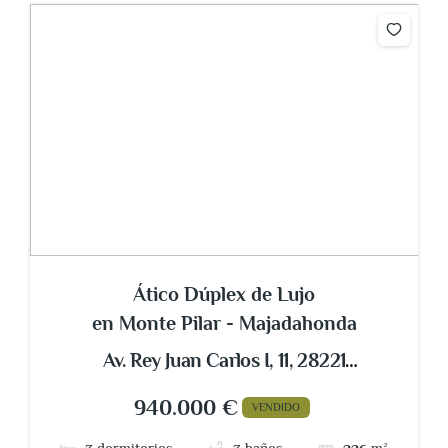
Ático Dúplex de Lujo
en Monte Pilar - Majadahonda
Av. Rey Juan Carlos I, 11, 28221
Majadahonda, Madrid, España
940.000 €
VENDIDO
dormitorios
baños
m²