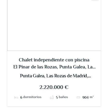
Chalet independiente con piscina
El Pinar de las Rozas, Punta Galea, Las
Rozas de Madrid
Punta Galea, Las Rozas de Madrid,
Comunidad de Madrid, España
2.220.000 €
dormitorios
baños
m²
6
5
904