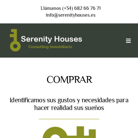
Saltar
Llámanos (+34) 682 66 76 71
al
info@serenityhouses.es
contenido
Togg
Navi
INICIO
COMPRAR
VENDER
Identificamos sus gustos y necesidades para
hacer realidad sus sueños
COMPRAR