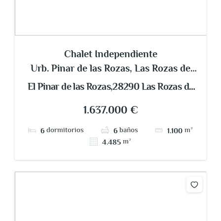
Chalet Independiente
Urb. Pinar de las Rozas, Las Rozas de
Madrid
El Pinar de las Rozas,28290 Las Rozas de
Madrid
1.637.000 €
dormitorios
baños
m²
6
6
1.100
m²
4.485