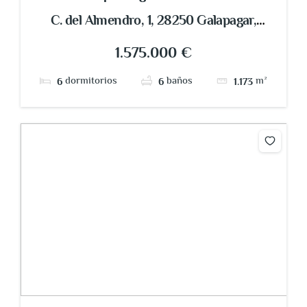
Galapagar
C. del Almendro, 1, 28250 Galapagar,
Madrid, España
1.575.000 €
dormitorios
baños
m²
6
6
1.173