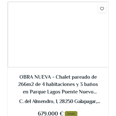
OBRA NUEVA - Chalet pareado de
266m2 de 4 habitaciones y 3 baños
en Parque Lagos Puente Nuevo
Galapagar
C. del Almendro, 1, 28250 Galapagar,
Madrid, España
679.000 €
Desde