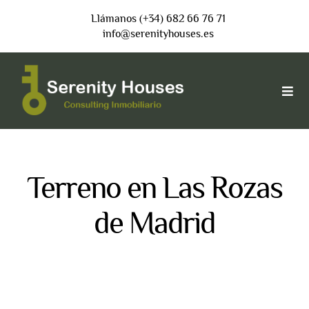
Saltar
Llámanos (+34) 682 66 76 71
al
info@serenityhouses.es
contenido
Togg
Navi
INICIO
Terreno en Las Rozas
VENDER
de Madrid
COMPRAR