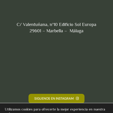
C/ Valentuñana, nº10 Edificio Sol Europa
29601 – Marbella – Málaga
SIGUENOS EN INSTAGRAM
Utilizamos cookies para ofrecerte la mejor experiencia en nuestra
© 2026 • Serenity Houses •
Privacidad
•
Cookies
•
Datos
•