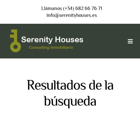
Saltar
Llámanos (+34) 682 66 76 71
al
info@serenityhouses.es
contenido
Togg
Navi
INICIO
Resultados de la
VENDER
búsqueda
COMPRAR