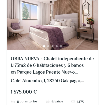
OBRA NUEVA - Chalet independiente de
1.173m2 de 6 habitaciones y 6 baños
en Parque Lagos Puente Nuevo
Galapagar
C. del Almendro, 1, 28250 Galapagar,
Madrid, España
1.575.000 €
dormitorios
baños
m²
6
6
1.173