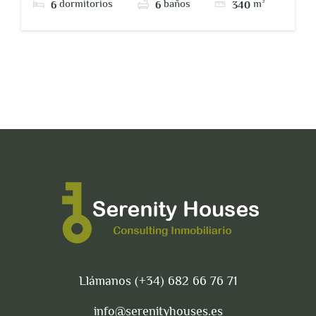
dormitorios
baños
m²
6
6
340
Llámanos (+34) 682 66 76 71
info@serenityhouses.es